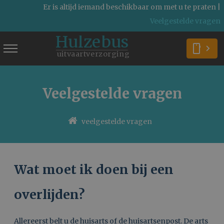
Er is altijd iemand beschikbaar om met u te praten |
Veelgestelde vragen
Hulzebus
smartphone
uitvaartverzorging
Veelgestelde vragen
veelgestelde vragen
Wat moet ik doen bij een
overlijden?
Allereerst belt u de huisarts of de huisartsenpost. De arts