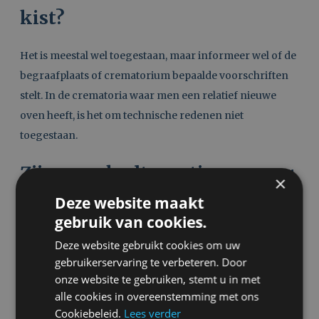
kist?
Het is meestal wel toegestaan, maar informeer wel of de
begraafplaats of crematorium bepaalde voorschriften
stelt. In de crematoria waar men een relatief nieuwe
oven heeft, is het om technische redenen niet
toegestaan.
Zijn er ook alternatieven voor
×
Deze website maakt
een zwarte rouwauto?
gebruik van cookies.
Deze website gebruikt cookies om uw
Ja, rouwauto’s zijn in meerder kleuren beschikbaar.
gebruikerservaring te verbeteren. Door
Hulzebus Uitvaartverzorging beschikt over een zwarte,
onze website te gebruiken, stemt u in met
een bordeaux-kleurige rouwauto en sinds kort een
alle cookies in overeenstemming met ons
grijze
elektrische auto.
Maar ook een witte auto is door
Cookiebeleid.
Lees verder